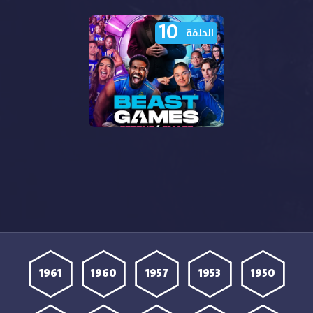
10
الحلقة
برنامج Beast Games
الموسم الثاني الحلقة 10
مترجمة
1961
1960
1957
1953
1950