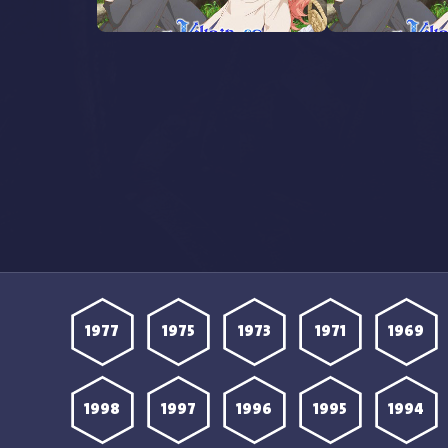
اهدة انمي Akuyaku Reijou wa
مشاهدة انمي Akuyaku Reijou wa
Ringoku الحلقة 8 مترجمة
1977
1975
1973
1971
1969
1998
1997
1996
1995
1994