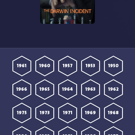
مشاهدة انمي Darwin
Jihen الحلقة 8 مترجمة
1961
1960
1957
1953
1950
1966
1965
1964
1963
1962
1975
1973
1971
1969
1968