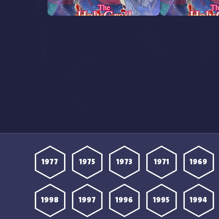
هدة انمي Eris no Seihai
مشاهدة انمي Eris no Seihai
الحلقة 8 مترجمة
1977
1975
1973
1971
1969
1998
1997
1996
1995
1994