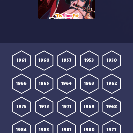
مشاهدة انمي Himesama
Goumon no Jikan desu
الموسم الثاني الحلقة 7
مترجمة
1961
1960
1957
1953
1950
1966
1965
1964
1963
1962
1975
1973
1971
1969
1968
1984
1983
1981
1980
1977