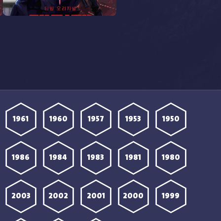
مشاهدة انمي Terror Man الحلقة
4 مترجمة
1961
1960
1957
1953
1950
1986
1984
1983
1981
1980
2003
2002
2001
2000
1999