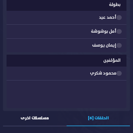
بطولة
أحمد عيد
أمل بوشوشة
إيمان يوسف
إيناس كامل
المؤلفين
محمود شكري
إيهاب فهمي
خالد الصاوي
ساندي مراد
ماجد المصري
الحلقات [6]
مسلسلات اخرى
محمد عز