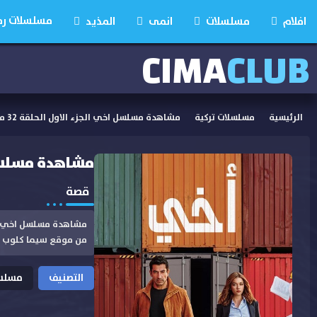
مسلسلات رمضان
افلام
مسلسلات
انمى
المذيد
CIMA
CLUB
الرئيسية
مسلسلات تركية
مشاهدة مسلسل اخي الجزء الاول الحلقة 32 مدبلجة
مشاهدة مسلسل اخي 
قصة
من موقع سيما كلوب
التصنيف
مسلسل