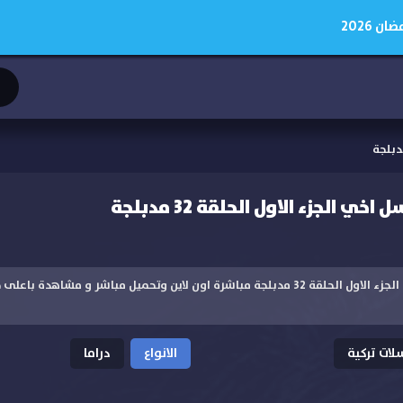
 2026
الجزء الاول الحلقة 32 مدبلجة
مشاهدة مسلسل اخي الجزء الاول الحلقة 32 مدبلجة مباشرة اون لاين وتحميل مباشر و مش
ات تركية
الانواع
دراما