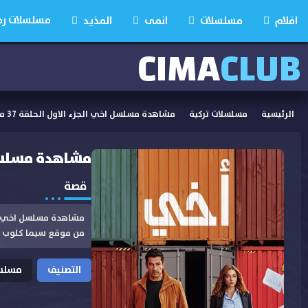
مسلسلات رمضان
افلام
مسلسلات
انمى
المذيد
CIMA
CLUB
الرئيسية
مسلسلات تركية
مشاهدة مسلسل اخي الجزء الاول الحلقة 37 مدبلجة
مشاهدة مسلسل اخي 
قصة
من موقع سيما كلوب
التصنيف
مسلسل