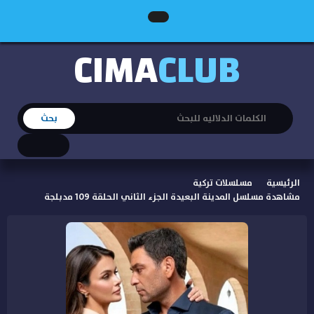
CIMA
CLUB
الرئيسية
مسلسلات تركية
مشاهدة مسلسل المدينة البعيدة الجزء الثاني الحلقة 109 مدبلجة