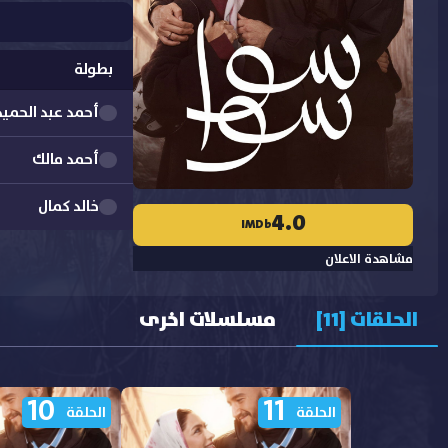
بطولة
أحمد عبد الحميد
أحمد مالك
خالد كمال
4.0
IMDb
شريف دسوقي
مشاهدة الاعلان
نهى عبدين
الحلقات [11]
مسلسلات اخرى
هدى المفتي
10
11
الحلقة
الحلقة