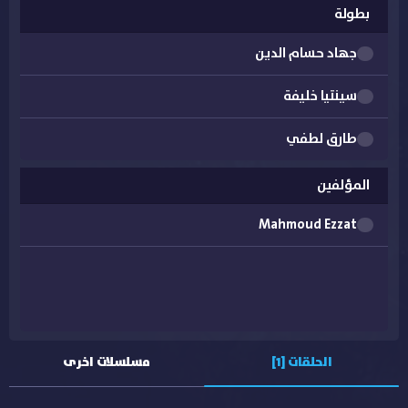
بطولة
جهاد حسام الدين
سينتيا خليفة
طارق لطفي
علي الطيب
المؤلفين
محمود البزاوي
Mahmoud Ezzat
محمود حميدة
ندى موسى
يوسف وهبي
الحلقات [1]
مسلسلات اخرى