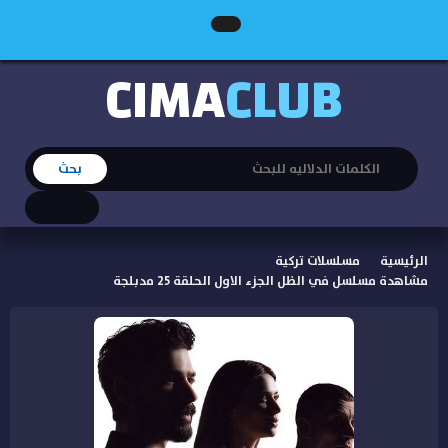
CIMA
CLUB
الرئيسية
مسلسلات تركية
مشاهدة مسلسل في الظل الجزء الاول الحلقة 25 مدبلجة