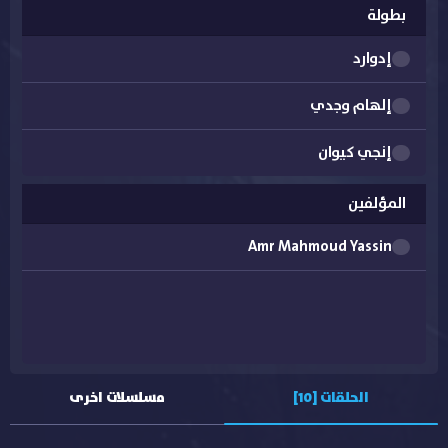
بطولة
إدوارد
إلهام وجدي
إنجي كيوان
خالد سرحان
المؤلفين
شيرين رضا
Amr Mahmoud Yassin
كريم فهمي
ليلى عز العرب
محمد لطفي
الحلقات [10]
مسلسلات اخرى
منة عرفة