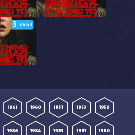
3
مشاهدة مسلسل Something
م
الحلقة
s Going to Happen
Very Bad Is Going to Happen
الحلقة 8 مترجمة
الحلقة 7 مترجمة
م
s Going to Happen
الحلقة 3 مترجمة
1961
1960
1957
1953
1950
1986
1984
1983
1981
1980