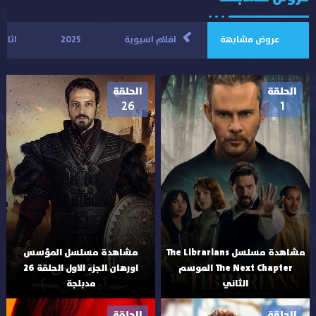
>
عروض مشابهة
افلام اسيوية
2025
اثارة
الحلقة
الحلقة
26
1
مشاهدة مسلسل The Librarians
مشاهدة مسلسل المؤسس
The Next Chapter الموسم
اورهان الجزء الاول الحلقة 26
الثاني
مدبلجة
الحلقة
الحلقة