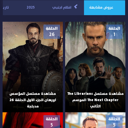
>
عروض مشابهة
افلام اجنبي
2025
تاريخ
الحلقة
الحلقة
26
1
مشاهدة مسلسل The Librarians
مشاهدة مسلسل المؤسس
The Next Chapter الموسم
اورهان الجزء الاول الحلقة 26
الثاني
مدبلجة
الحلقة
الحلقة
5
5