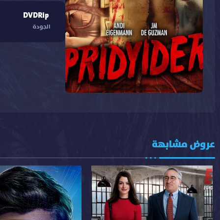
DVDRip
الجودة
عروض مشابهة