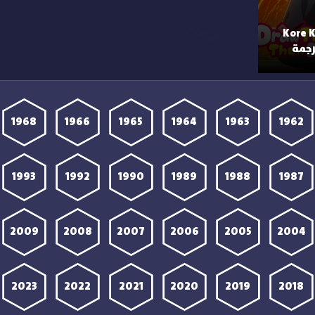
مي Kore Kaite
1968
1966
1965
1964
1963
1962
1993
1992
1990
1989
1988
1987
2009
2008
2007
2006
2005
2004
2023
2022
2021
2020
2019
2018